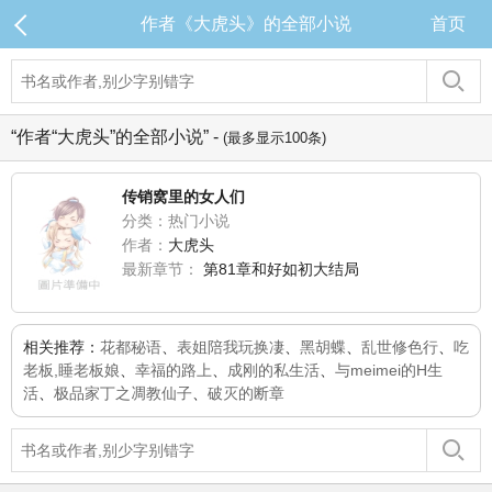
作者《大虎头》的全部小说
首页
“作者“大虎头”的全部小说” -
(最多显示100条)
传销窝里的女人们
分类：热门小说
作者：
大虎头
最新章节：
第81章和好如初大结局
相关推荐：
花都秘语
、
表姐陪我玩换凄
、
黑胡蝶
、
乱世修色行
、
吃
老板,睡老板娘
、
幸福的路上
、
成刚的私生活
、
与meimei的H生
活
、
极品家丁之凋教仙子
、
破灭的断章