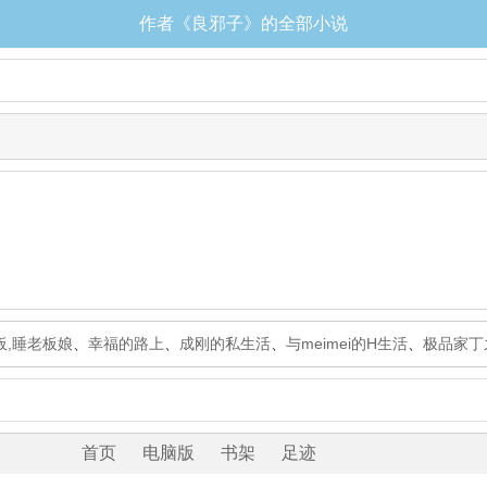
作者《良邪子》的全部小说
板,睡老板娘
、
幸福的路上
、
成刚的私生活
、
与meimei的H生活
、
极品家丁
首页
电脑版
书架
足迹