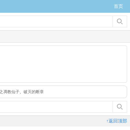
首页
之凋教仙子
、
破灭的断章
↑返回顶部